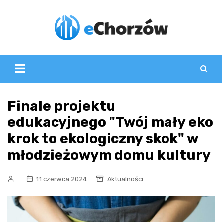
Skip
to
content
Finale projektu
edukacyjnego "Twój mały eko
krok to ekologiczny skok" w
młodzieżowym domu kultury
11 czerwca 2024
Aktualności