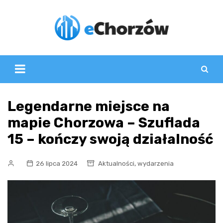
Skip
to
content
Legendarne miejsce na
mapie Chorzowa – Szuflada
15 – kończy swoją działalność
,
26 lipca 2024
Aktualności
wydarzenia