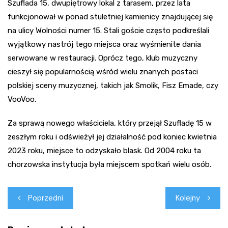
Szuflada 15, dwupiętrowy lokal z tarasem, przez lata
funkcjonował w ponad stuletniej kamienicy znajdującej się
na ulicy Wolności numer 15. Stali goście często podkreślali
wyjątkowy nastrój tego miejsca oraz wyśmienite dania
serwowane w restauracji. Oprócz tego, klub muzyczny
cieszył się popularnością wśród wielu znanych postaci
polskiej sceny muzycznej, takich jak Smolik, Fisz Emade, czy
VooVoo.
Za sprawą nowego właściciela, który przejął Szufladę 15 w
zeszłym roku i odświeżył jej działalność pod koniec kwietnia
2023 roku, miejsce to odzyskało blask. Od 2004 roku ta
chorzowska instytucja była miejscem spotkań wielu osób.
Nawigacja
Poprzedni
Kolejny
wpisu