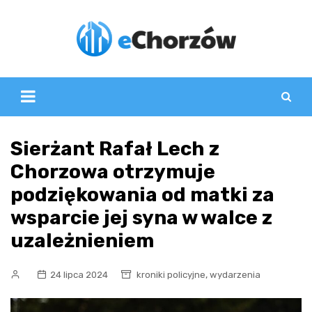
Skip
to
content
Sierżant Rafał Lech z
Chorzowa otrzymuje
podziękowania od matki za
wsparcie jej syna w walce z
uzależnieniem
,
24 lipca 2024
kroniki policyjne
wydarzenia