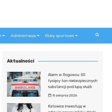
e
Administracja
Kluby sportowe
a
ZUS
Klub piłkarski
MOPS
Inny klub sportowy
Aktualności
Urząd skarbowy
Alarm w Rogowcu: 50
Urząd miasta
tysięcy ton niebezpiecznych
substancji pod lupą służb
8 sierpnia 2026
Katowice inwestują w