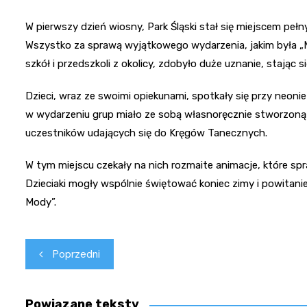
W pierwszy dzień wiosny, Park Śląski stał się miejscem pełny
Wszystko za sprawą wyjątkowego wydarzenia, jakim była „M
szkół i przedszkoli z okolicy, zdobyło duże uznanie, stając s
Dzieci, wraz ze swoimi opiekunami, spotkały się przy neon
w wydarzeniu grup miało ze sobą własnoręcznie stworzoną 
uczestników udających się do Kręgów Tanecznych.
W tym miejscu czekały na nich rozmaite animacje, które spra
Dzieciaki mogły wspólnie świętować koniec zimy i powit
Mody”.
Nawigacja
Poprzedni
wpisu
Powiązane teksty