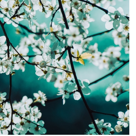
Fryzjer
Poczta
Kino