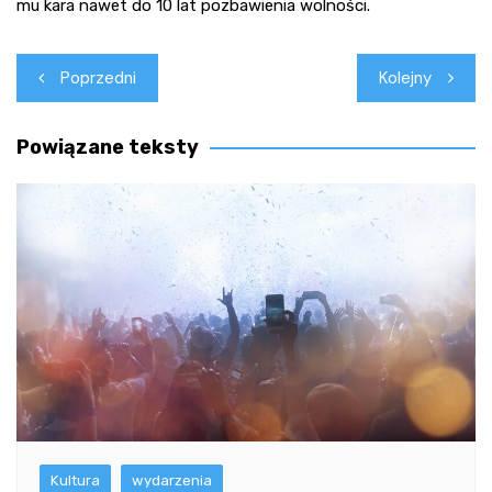
mu kara nawet do 10 lat pozbawienia wolności.
Nawigacja
Poprzedni
Kolejny
wpisu
Powiązane teksty
Kultura
wydarzenia