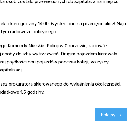
ka osób zostało przewiezionych do szpitala, a na miejscu
k, około godziny 14:00. Wynikło ono na przecięciu ulic 3 Maja
 tym radiowozu policyjnego.
ego Komendy Miejskiej Policji w Chorzowie, radiowóz
nej osoby do izby wytrzeźwień. Drugim pojazdem kierowała
użej prędkości obu pojazdów podczas kolizji, wszyscy
italizacji.
rzez prokuratora skierowanego do wyjaśnienia okoliczności.
datkowe 1,5 godziny.
Kolejny