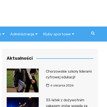
e
Administracja
Kluby sportowe
a
ZUS
Klub piłkarski
MOPS
Inny klub sportowy
Aktualności
Urząd skarbowy
Chorzowskie szkoły liderami
Urząd miasta
cyfrowej edukacji!
6 sierpnia 2026
33-latek z dożywotnim
zakazem znów wsiada za