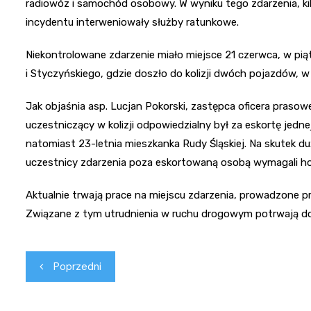
radiowóz i samochód osobowy. W wyniku tego zdarzenia, kil
incydentu interweniowały służby ratunkowe.
Niekontrolowane zdarzenie miało miejsce 21 czerwca, w piąte
i Styczyńskiego, gdzie doszło do kolizji dwóch pojazdów, w
Jak objaśnia asp. Lucjan Pokorski, zastępca oficera prasow
uczestniczący w kolizji odpowiedzialny był za eskortę jed
natomiast 23-letnia mieszkanka Rudy Śląskiej. Na skutek d
uczestnicy zdarzenia poza eskortowaną osobą wymagali hosp
Aktualnie trwają prace na miejscu zdarzenia, prowadzone p
Związane z tym utrudnienia w ruchu drogowym potrwają do
Nawigacja
Poprzedni
wpisu