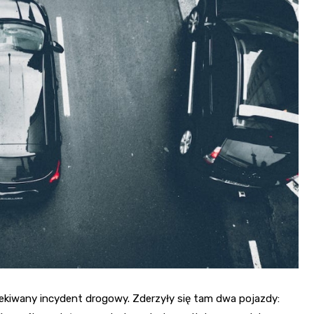
Fryzjer
Poczta
Kino
ekiwany incydent drogowy. Zderzyły się tam dwa pojazdy: