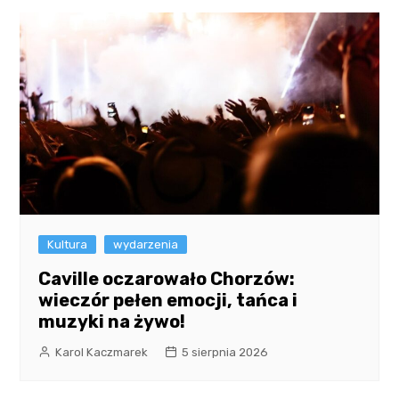
Kultura
wydarzenia
Caville oczarowało Chorzów:
wieczór pełen emocji, tańca i
muzyki na żywo!
Karol Kaczmarek
5 sierpnia 2026