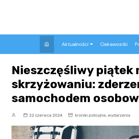
Skip
to
content
Aktualności
Ciekawostki
P
Wszystkie
A
Nieszczęśliwy piątek
Pozostałe
skrzyżowaniu: zderze
samochodem osobo
,
22 czerwca 2024
kroniki policyjne
wydarzenia