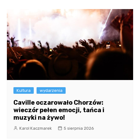
Kultura
wydarzenia
Caville oczarowało Chorzów:
wieczór pełen emocji, tańca i
muzyki na żywo!
Karol Kaczmarek
5 sierpnia 2026