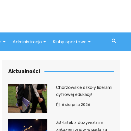
e
Administracja
Kluby sportowe
a
ZUS
Klub piłkarski
MOPS
Inny klub sportowy
Aktualności
Urząd skarbowy
Chorzowskie szkoły liderami
Urząd miasta
cyfrowej edukacji!
6 sierpnia 2026
33-latek z dożywotnim
zakazem znów wsiada za