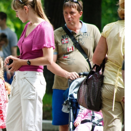
Fryzjer
Poczta
Kino