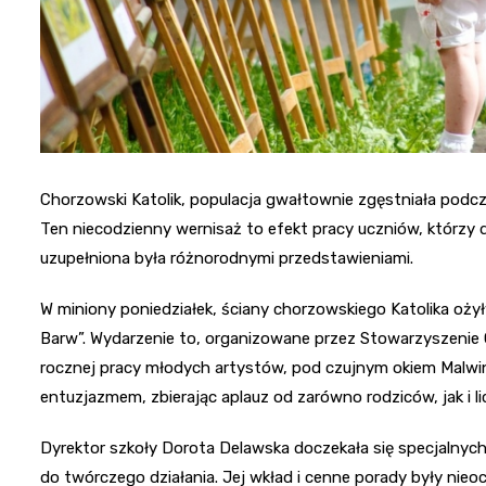
Chorzowski Katolik, populacja gwałtownie zgęstniała podc
Ten niecodzienny wernisaż to efekt pracy uczniów, którzy 
uzupełniona była różnorodnymi przedstawieniami.
W miniony poniedziałek, ściany chorzowskiego Katolika oży
Barw”. Wydarzenie to, organizowane przez Stowarzyszenie 
rocznej pracy młodych artystów, pod czujnym okiem Malwiny
entuzjazmem, zbierając aplauz od zarówno rodziców, jak i li
Dyrektor szkoły Dorota Delawska doczekała się specjalnyc
do twórczego działania. Jej wkład i cenne porady były nie