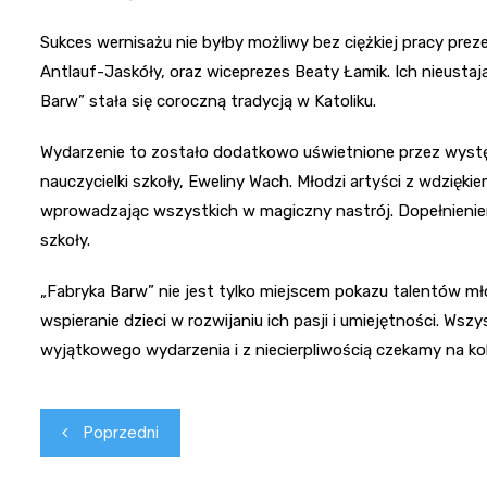
Sukces wernisażu nie byłby możliwy bez ciężkiej pracy pre
Antlauf-Jaskóły, oraz wiceprezes Beaty Łamik. Ich nieustaj
Barw” stała się coroczną tradycją w Katoliku.
Wydarzenie to zostało dodatkowo uświetnione przez wyst
nauczycielki szkoły, Eweliny Wach. Młodzi artyści z wdzięk
wprowadzając wszystkich w magiczny nastrój. Dopełnieni
szkoły.
„Fabryka Barw” nie jest tylko miejscem pokazu talentów m
wspieranie dzieci w rozwijaniu ich pasji i umiejętności. Wsz
wyjątkowego wydarzenia i z niecierpliwością czekamy na kol
Nawigacja
Poprzedni
wpisu