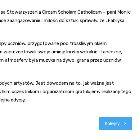
zesa Stowarzyszenia Circam Scholam Catholicam – pani Moniki
ące zaangażowanie i miłość do sztuki sprawiły, że „Fabryka
ępy uczniów, przygotowane pod troskliwym okiem
iem zaprezentowali swoje umiejętności wokalne i taneczne,
em atmosfery była muzyka na żywo, grana przez uczniów
łodych artystów. Jest dowodem na to, jak ważne jest
ystkim uczestnikom i organizatorom gratulujemy realizacji tego
ejną edycję.
Kolejny