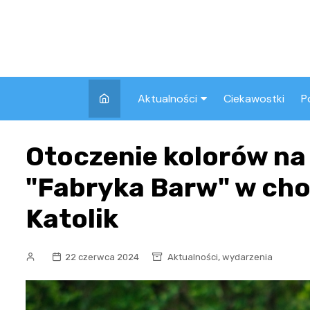
Skip
to
content
Aktualności
Ciekawostki
P
Wszystkie
A
Otoczenie kolorów na
Pozostałe
"Fabryka Barw" w cho
Katolik
,
22 czerwca 2024
Aktualności
wydarzenia