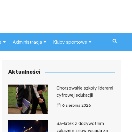
e
Administracja
Kluby sportowe
a
ZUS
Klub piłkarski
MOPS
Inny klub sportowy
Aktualności
Urząd skarbowy
Chorzowskie szkoły liderami
Urząd miasta
cyfrowej edukacji!
6 sierpnia 2026
33-latek z dożywotnim
zakazem znów wsiada za