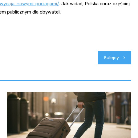
achwycaja-nowymi-pociagami/
. Jak widać, Polska coraz częściej
em publicznym dla obywateli.
Kolejny