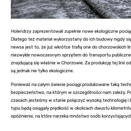
Holendrzy zaprezentowali zupełnie nowe ekologiczne pociąg
Dlatego też materiał wykorzystany do ich budowy nigdy s
newsa jest to, że już wkrótce trafią one do chorzowskich li
niezwykle nowoczesnym sprzętem do transportu publiczne
znajdującą się właśnie w Chorzowie. Za produkcję tej lini
są jednak nie tylko ekologiczne.
Ponieważ na całym świecie pociągi produkowane taką tech
bezpieczeństwo, na którym w szczególności nam zależy. Pr
czasach jesteśmy w stanie połączyć wysoką technologię i 
typu będą osiągały prędkość w okolicach dwustu kilometró
opóźnienia, na które narzeka mnóstwo osób korzystających