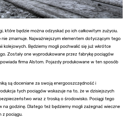
i, które będzie można odzyskać po ich całkowitym zużyciu.
ię nie zmarnuje. Najważniejszym elementem dotyczącym tego
nii kolejowych. Będziemy mogli pochwalić się już wkrótce
go. Zostały one wyprodukowane przez fabrykę pociągów
i odpowiada firma Alstom. Pojazdy produkowane w ten sposób
niką są doceniane za swoją energooszczędność i
odukcja tych pociągów wskazuje na to, że w dzisiejszych
bezpieczeństwo wraz z troską o środowisko. Pociągi tego
w na godzinę. Dlatego też będziemy mogli zażegnać wieczne
 z pociągu.