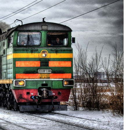
Fryzjer
Poczta
Kino