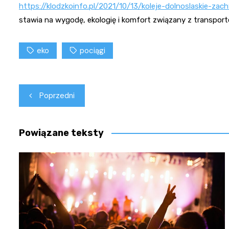
https://klodzkoinfo.pl/2021/10/13/koleje-dolnoslaskie-z
stawia na wygodę, ekologię i komfort związany z transport
eko
pociągi
Nawigacja
Poprzedni
wpisu
Powiązane teksty