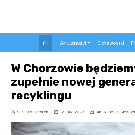
Skip
to
content
Aktualności
Ciekawostki
P
Wszystkie
A
W Chorzowie będziemy
Pozostałe
zupełnie nowej genera
recyklingu
,
Karol Kaczmarek
12 lipca 2022
Aktualności
Ciekawo