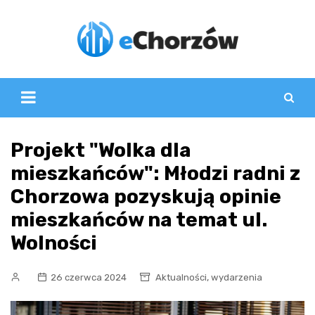
Skip
to
content
Projekt "Wolka dla
mieszkańców": Młodzi radni z
Chorzowa pozyskują opinie
mieszkańców na temat ul.
Wolności
,
26 czerwca 2024
Aktualności
wydarzenia