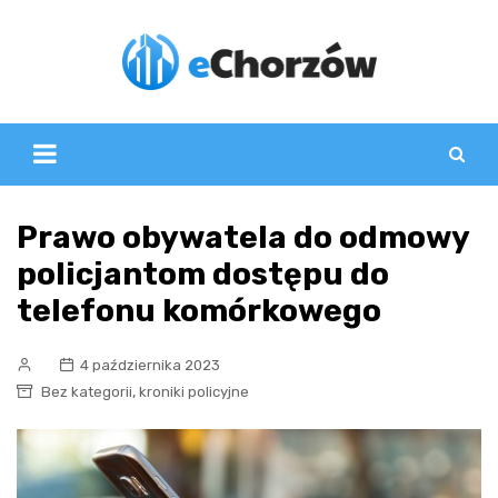
Skip
to
content
Prawo obywatela do odmowy
policjantom dostępu do
telefonu komórkowego
4 października 2023
,
Bez kategorii
kroniki policyjne