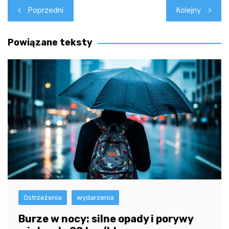
Nawigacja
Poprzedni
Kolejny
wpisu
Powiązane teksty
Ostrzeżenia
wydarzenia
Burze w nocy: silne opady i porywy