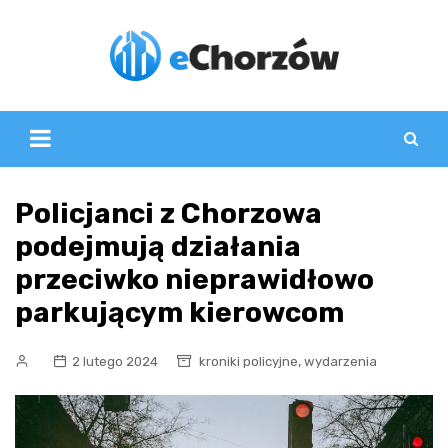
Skip
to
content
Policjanci z Chorzowa
podejmują działania
przeciwko nieprawidłowo
parkującym kierowcom
,
2 lutego 2024
kroniki policyjne
wydarzenia