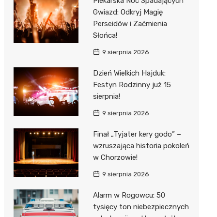
Piekarska Noc Spadających
Gwiazd: Odkryj Magię
Perseidów i Zaćmienia
Słońca!
9 sierpnia 2026
Dzień Wielkich Hajduk:
Festyn Rodzinny już 15
sierpnia!
9 sierpnia 2026
Finał „Tyjater kery godo” –
wzruszająca historia pokoleń
w Chorzowie!
9 sierpnia 2026
Alarm w Rogowcu: 50
tysięcy ton niebezpiecznych