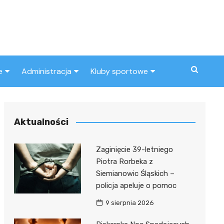
e
Administracja
Kluby sportowe
a
ZUS
Klub piłkarski
MOPS
Inny klub sportowy
Aktualności
Urząd skarbowy
Zaginięcie 39-letniego
Urząd miasta
Piotra Rorbeka z
Siemianowic Śląskich –
policja apeluje o pomoc
9 sierpnia 2026