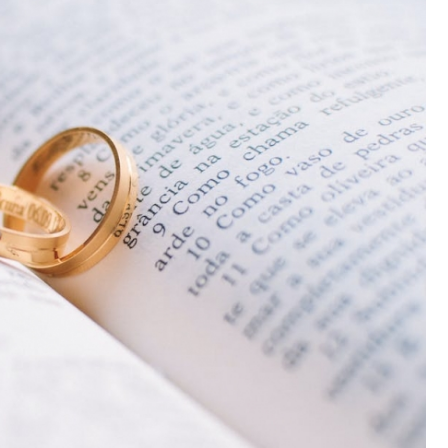
Fryzjer
Poczta
Kino