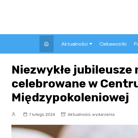
Skip
to
content
Aktualności
Ciekawostki
P
Wszystkie
A
Niezwykłe jubileusze
Pozostałe
celebrowane w Centru
Międzypokoleniowej
,
7 lutego 2024
Aktualności
wydarzenia