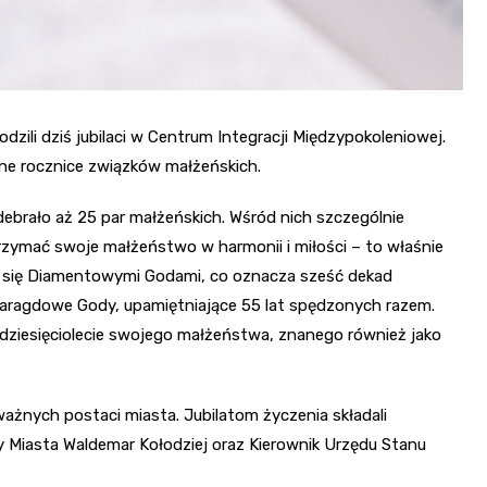
odzili dziś jubilaci w Centrum Integracji Międzypokoleniowej.
ne rocznice związków małżeńskich.
debrało aż 25 par małżeńskich. Wśród nich szczególnie
utrzymać swoje małżeństwo w harmonii i miłości – to właśnie
ić się Diamentowymi Godami, co oznacza sześć dekad
aragdowe Gody, upamiętniające 55 lat spędzonych razem.
ćdziesięciolecie swojego małżeństwa, znanego również jako
 ważnych postaci miasta. Jubilatom życzenia składali
 Miasta Waldemar Kołodziej oraz Kierownik Urzędu Stanu