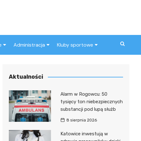
e
Administracja
Kluby sportowe
a
ZUS
Klub piłkarski
MOPS
Inny klub sportowy
Aktualności
Urząd skarbowy
Alarm w Rogowcu: 50
Urząd miasta
tysięcy ton niebezpiecznych
substancji pod lupą służb
8 sierpnia 2026
Katowice inwestują w