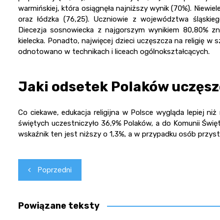
warmińskiej, która osiągnęła najniższy wynik (70%). Niewi
oraz łódzka (76,25). Uczniowie z województwa śląskiego 
Diecezja sosnowiecka z najgorszym wynikiem 80,80% znaj
kielecka. Ponadto, najwięcej dzieci uczęszcza na religię 
odnotowano w technikach i liceach ogólnokształcących.
Jaki odsetek Polaków uczęsz
Co ciekawe, edukacja religijna w Polsce wygląda lepiej n
świętych uczestniczyło 36,9% Polaków, a do Komunii Święt
wskaźnik ten jest niższy o 1,3%, a w przypadku osób przys
Nawigacja
Poprzedni
wpisu
Powiązane teksty