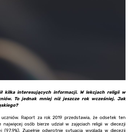
 kilka interesujących informacji. W lekcjach religii w
iów. To jednak mniej niż jeszcze rok wcześniej. Jak
ąskiego?
ch uczniów. Raport za rok 2019 przedstawia, że odsetek ten
najwięcej osób bierze udział w zajęciach religii w diecezji
iej (97,9%). Zupełnie odwrotnie sytuacja wygląda w diecezji