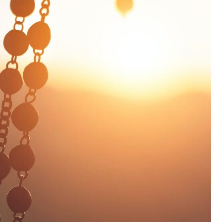
Fryzjer
Poczta
Kino