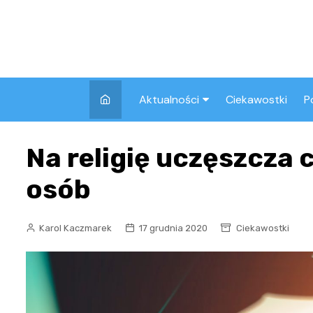
Skip
to
content
Aktualności
Ciekawostki
P
Wszystkie
A
Na religię uczęszcza
Pozostałe
osób
Karol Kaczmarek
17 grudnia 2020
Ciekawostki