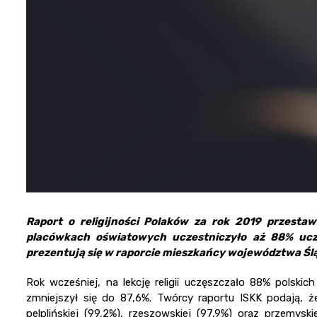
Raport o religijności Polaków za rok 2019 przestawił
placówkach oświatowych uczestniczyło aż 88% uczn
prezentują się w raporcie mieszkańcy województwa Śl
Rok wcześniej, na lekcję religii uczęszczało 88% polski
zmniejszył się do 87,6%. Twórcy raportu ISKK podają, że 
pelplińskiej (99,2%), rzeszowskiej (97,9%) oraz przemysk