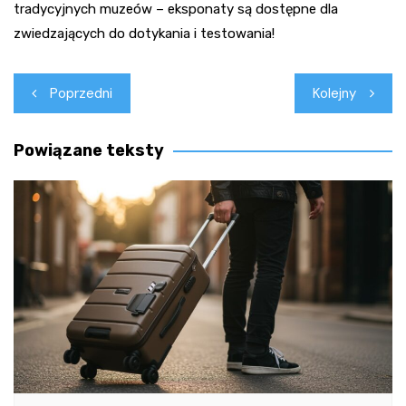
tradycyjnych muzeów – eksponaty są dostępne dla
zwiedzających do dotykania i testowania!
Nawigacja
Poprzedni
Kolejny
wpisu
Powiązane teksty