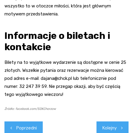
wszystko to w otoczce miłości, która jest głównym
motywem przedstawienia.
Informacje o biletach i
kontakcie
Bilety na to wyjątkowe wydarzenie są dostępne w cenie 25
złotych. Wszelkie pytania oraz rezerwacje można kierować
pod adres e-mail:
dajana@chck.pl
lub telefonicznie pod
numer: 32 247 39 59. Nie przegap okazji, aby być częścią
tego wyjątkowego wieczoru!
Źródło: facebook.com/SDKChorzow
Nawigacja
Poprzedni
Kolejny