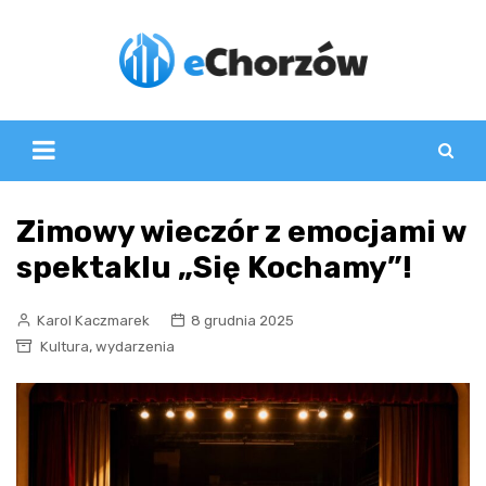
Skip
to
content
Zimowy wieczór z emocjami w
spektaklu „Się Kochamy”!
Karol Kaczmarek
8 grudnia 2025
,
Kultura
wydarzenia