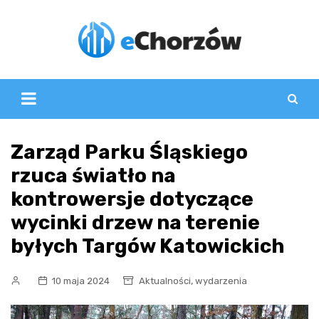
Skip
to
content
Zarząd Parku Śląskiego
rzuca światło na
kontrowersje dotyczące
wycinki drzew na terenie
byłych Targów Katowickich
,
10 maja 2024
Aktualności
wydarzenia