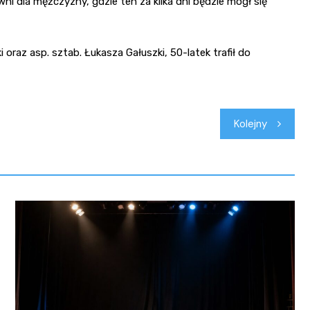
ni dla mężczyzny, gdzie ten za kilka dni będzie mógł się
 oraz asp. sztab. Łukasza Gałuszki, 50-latek trafił do
Kolejny