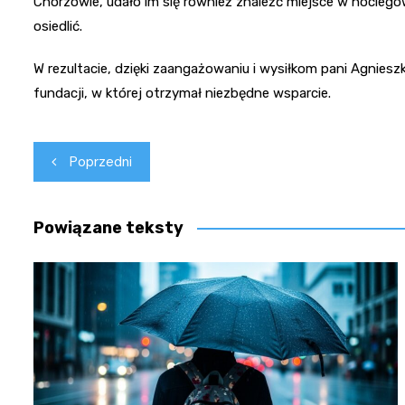
Chorzowie, udało im się również znaleźć miejsce w noclegow
osiedlić.
W rezultacie, dzięki zaangażowaniu i wysiłkom pani Agnieszki
fundacji, w której otrzymał niezbędne wsparcie.
Nawigacja
Poprzedni
wpisu
Powiązane teksty