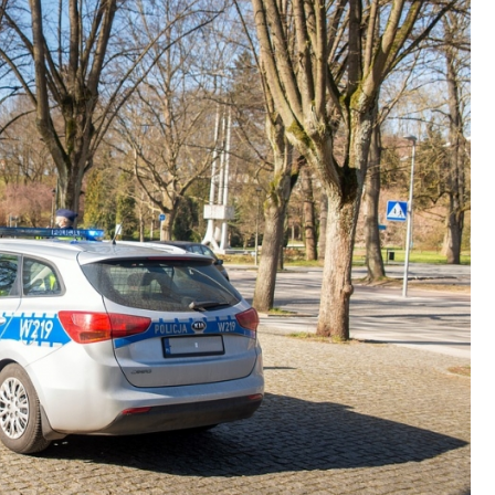
Fryzjer
Poczta
Kino