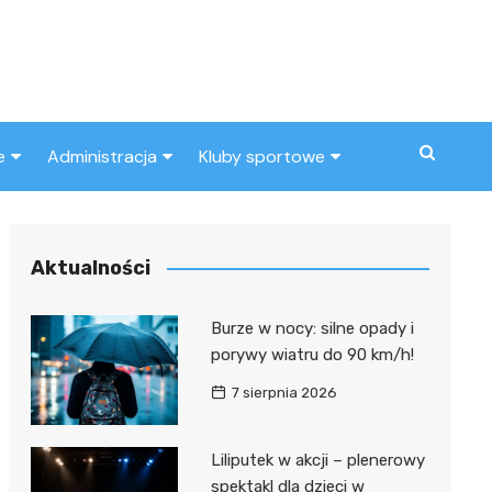
e
Administracja
Kluby sportowe
a
ZUS
Klub piłkarski
MOPS
Inny klub sportowy
Aktualności
Urząd skarbowy
Burze w nocy: silne opady i
Urząd miasta
porywy wiatru do 90 km/h!
7 sierpnia 2026
Liliputek w akcji – plenerowy
spektakl dla dzieci w