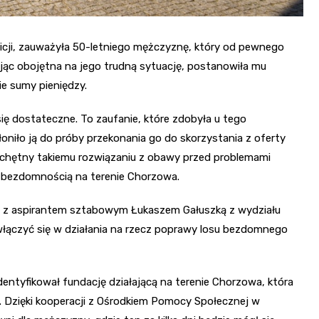
icji, zauważyła 50-letniego mężczyznę, który od pewnego
ąc obojętna na jego trudną sytuację, postanowiła mu
ie sumy pieniędzy.
się dostateczne. To zaufanie, które zdobyła u tego
niło ją do próby przekonania go do skorzystania z oferty
chętny takiemu rozwiązaniu z obawy przed problemami
 bezdomnością na terenie Chorzowa.
ła z aspirantem sztabowym Łukaszem Gałuszką z wydziału
włączyć się w działania na rzecz poprawy losu bezdomnego
dentyfikował fundację działającą na terenie Chorzowa, która
 Dzięki kooperacji z Ośrodkiem Pomocy Społecznej w