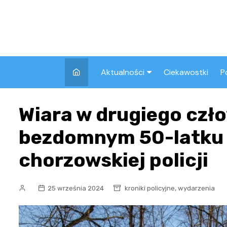
Skip
to
content
Aktualności
Ciekawostki
P
Wszystkie
A
Wiara w drugiego czł
Pozostałe
bezdomnym 50-latku 
chorzowskiej policji
,
25 września 2024
kroniki policyjne
wydarzenia