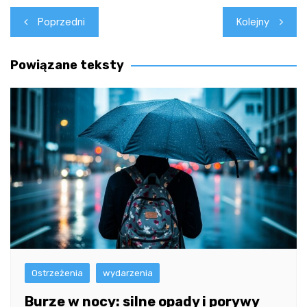
Nawigacja
Poprzedni
Kolejny
wpisu
Powiązane teksty
Ostrzeżenia
wydarzenia
Burze w nocy: silne opady i porywy