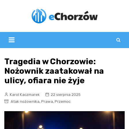
Skip
to
content
Tragedia w Chorzowie:
Nożownik zaatakował na
ulicy, ofiara nie żyje
Karol Kaczmarek
22 sierpnia 2025
,
,
Atak nożownika
Prawa
Przemoc