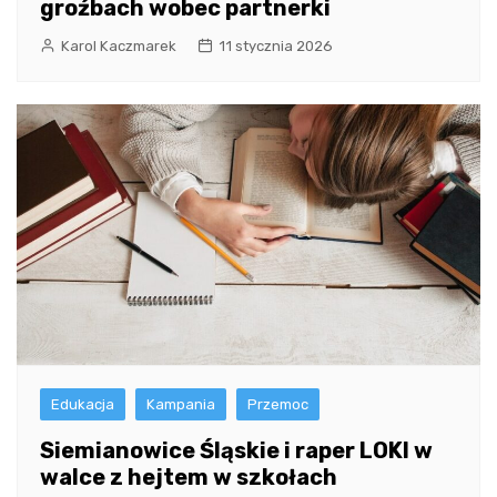
groźbach wobec partnerki
Karol Kaczmarek
11 stycznia 2026
Edukacja
Kampania
Przemoc
Siemianowice Śląskie i raper LOKI w
walce z hejtem w szkołach