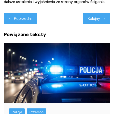
dalsze ustalenia i wyjaśnienia ze strony organów ścigania.
Nawigacja
Poprzedni
Kolejny
wpisu
Powiązane teksty
Policja
Przemoc