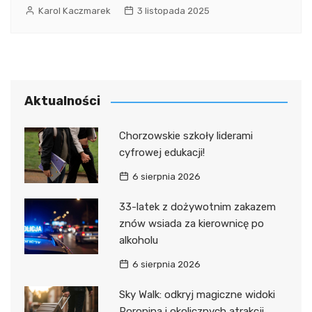
Karol Kaczmarek
3 listopada 2025
Aktualności
Chorzowskie szkoły liderami
cyfrowej edukacji!
6 sierpnia 2026
33-latek z dożywotnim zakazem
znów wsiada za kierownicę po
alkoholu
6 sierpnia 2026
Sky Walk: odkryj magiczne widoki
Poronina i okolicznych atrakcji