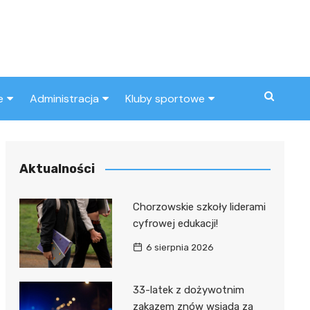
e
Administracja
Kluby sportowe
a
ZUS
Klub piłkarski
MOPS
Inny klub sportowy
Aktualności
Urząd skarbowy
Chorzowskie szkoły liderami
Urząd miasta
cyfrowej edukacji!
6 sierpnia 2026
33-latek z dożywotnim
zakazem znów wsiada za