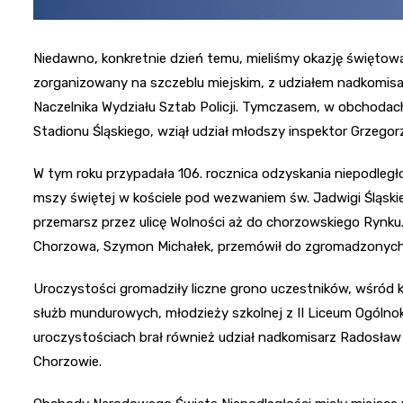
Niedawno, konkretnie dzień temu, mieliśmy okazję świętow
zorganizowany na szczeblu miejskim, z udziałem nadkomisa
Naczelnika Wydziału Sztab Policji. Tymczasem, w obchodach
Stadionu Śląskiego, wziął udział młodszy inspektor Grzegor
W tym roku przypadała 106. rocznica odzyskania niepodległo
mszy świętej w kościele pod wezwaniem św. Jadwigi Śląskie
przemarsz przez ulicę Wolności aż do chorzowskiego Rynku
Chorzowa, Szymon Michałek, przemówił do zgromadzonych
Uroczystości gromadziły liczne grono uczestników, wśród 
służb mundurowych, młodzieży szkolnej z II Liceum Ogólnok
uroczystościach brał również udział nadkomisarz Radosław 
Chorzowie.