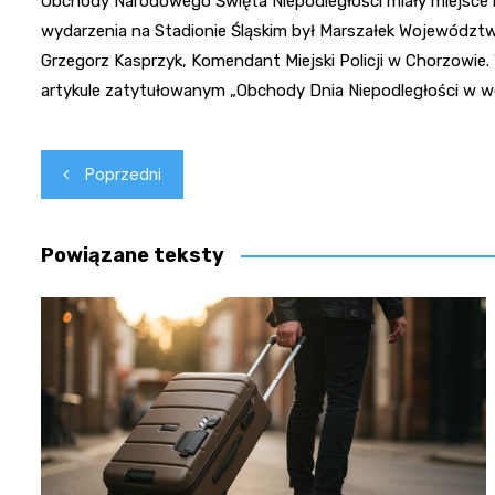
Obchody Narodowego Święta Niepodległości miały miejsce 
wydarzenia na Stadionie Śląskim był Marszałek Województw
Grzegorz Kasprzyk, Komendant Miejski Policji w Chorzowie.
artykule zatytułowanym „Obchody Dnia Niepodległości w w
Nawigacja
Poprzedni
wpisu
Powiązane teksty