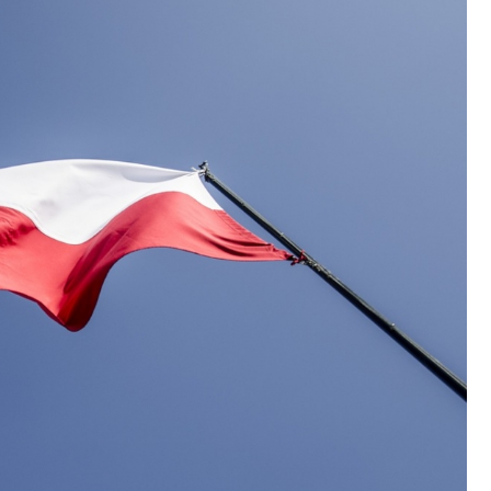
Fryzjer
Poczta
Kino