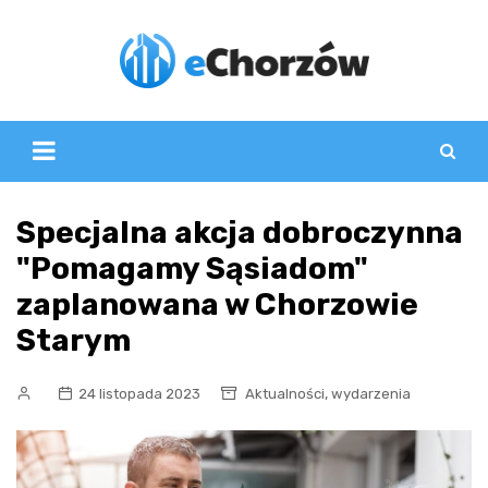
Skip
to
content
Specjalna akcja dobroczynna
"Pomagamy Sąsiadom"
zaplanowana w Chorzowie
Starym
,
24 listopada 2023
Aktualności
wydarzenia