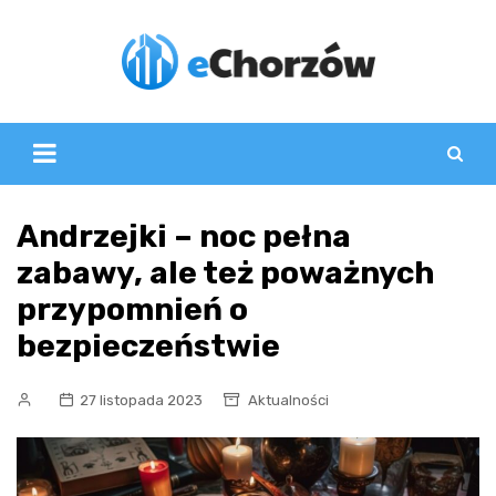
Skip
to
content
Andrzejki – noc pełna
zabawy, ale też poważnych
przypomnień o
bezpieczeństwie
27 listopada 2023
Aktualności