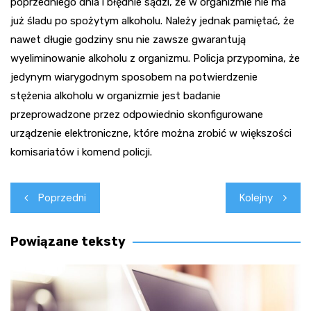
poprzedniego dnia i błędnie sądzi, że w organizmie nie ma
już śladu po spożytym alkoholu. Należy jednak pamiętać, że
nawet długie godziny snu nie zawsze gwarantują
wyeliminowanie alkoholu z organizmu. Policja przypomina, że
jedynym wiarygodnym sposobem na potwierdzenie
stężenia alkoholu w organizmie jest badanie
przeprowadzone przez odpowiednio skonfigurowane
urządzenie elektroniczne, które można zrobić w większości
komisariatów i komend policji.
Nawigacja
Poprzedni
Kolejny
wpisu
Powiązane teksty