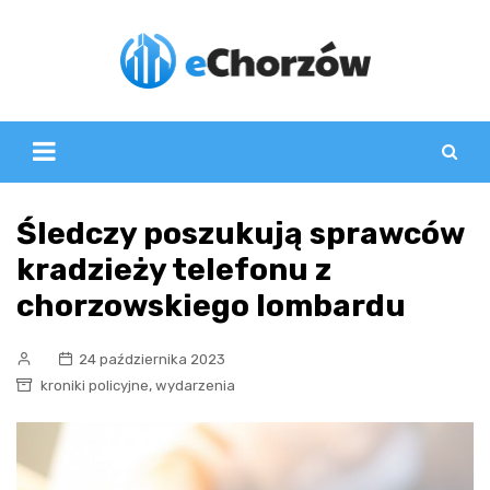
Skip
to
content
Śledczy poszukują sprawców
kradzieży telefonu z
chorzowskiego lombardu
24 października 2023
,
kroniki policyjne
wydarzenia