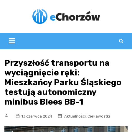
Skip
to
content
Przyszłość transportu na
wyciągnięcie ręki:
Mieszkańcy Parku Śląskiego
testują autonomiczny
minibus Blees BB-1
,
13 czerwca 2024
Aktualności
Ciekawostki