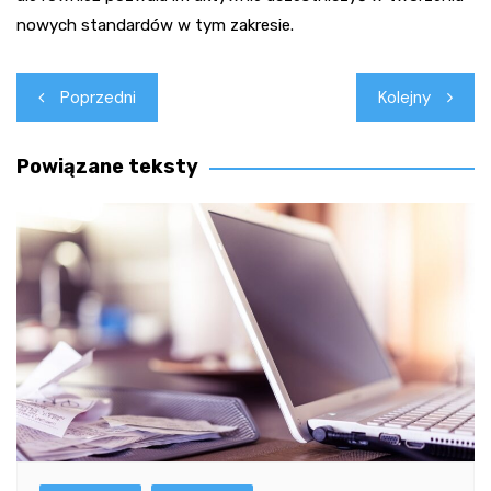
nowych standardów w tym zakresie.
Nawigacja
Poprzedni
Kolejny
wpisu
Powiązane teksty