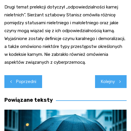
Drugi temat prelekcji dotyczył „odpowiedzialności karnej
nieletnich”. Sierżant sztabowy Stanisz omówiła różnicę
pomiędzy statusami nieletniego i małoletniego oraz jakie
czyny mogą wiązać się z ich odpowiedzialnością karną.
Wyjaśnione zostały definicje czynu karalnego i demoralizacji,
a także omówiono niektóre typy przestępstw określonych
w kodeksie karnym. Nie zabrakło również omówienia
aspektów związanych z cyberprzemocą.
Nawigacja
Poprzedni
Kolejny
wpisu
Powiązane teksty