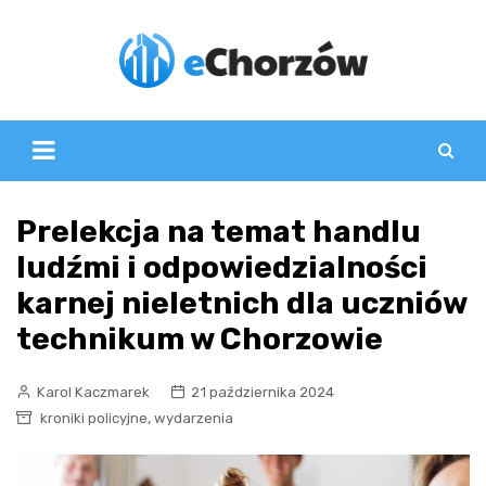
Skip
to
content
Prelekcja na temat handlu
ludźmi i odpowiedzialności
karnej nieletnich dla uczniów
technikum w Chorzowie
Karol Kaczmarek
21 października 2024
,
kroniki policyjne
wydarzenia