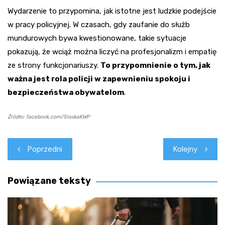
Wydarzenie to przypomina, jak istotne jest ludzkie podejście
w pracy policyjnej. W czasach, gdy zaufanie do służb
mundurowych bywa kwestionowane, takie sytuacje
pokazują, że wciąż można liczyć na profesjonalizm i empatię
ze strony funkcjonariuszy.
To przypomnienie o tym, jak
ważna jest rola policji w zapewnieniu spokoju i
bezpieczeństwa obywatelom
.
Źródło: facebook.com/SlaskaKWP
Nawigacja
Poprzedni
Kolejny
wpisu
Powiązane teksty