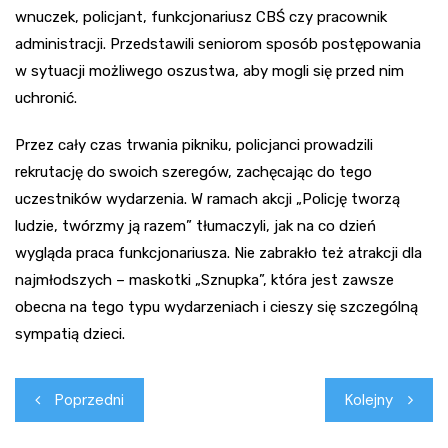
wnuczek, policjant, funkcjonariusz CBŚ czy pracownik
administracji. Przedstawili seniorom sposób postępowania
w sytuacji możliwego oszustwa, aby mogli się przed nim
uchronić.
Przez cały czas trwania pikniku, policjanci prowadzili
rekrutację do swoich szeregów, zachęcając do tego
uczestników wydarzenia. W ramach akcji „Policję tworzą
ludzie, twórzmy ją razem” tłumaczyli, jak na co dzień
wygląda praca funkcjonariusza. Nie zabrakło też atrakcji dla
najmłodszych – maskotki „Sznupka”, która jest zawsze
obecna na tego typu wydarzeniach i cieszy się szczególną
sympatią dzieci.
Nawigacja
Poprzedni
Kolejny
wpisu