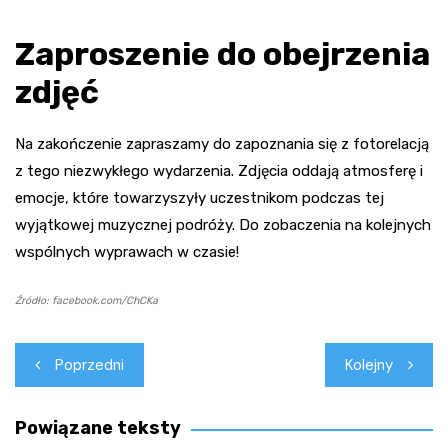
Zaproszenie do obejrzenia
zdjęć
Na zakończenie zapraszamy do zapoznania się z fotorelacją
z tego niezwykłego wydarzenia. Zdjęcia oddają atmosferę i
emocje, które towarzyszyły uczestnikom podczas tej
wyjątkowej muzycznej podróży. Do zobaczenia na kolejnych
wspólnych wyprawach w czasie!
Źródło: facebook.com/ChCKa
Nawigacja
Poprzedni
Kolejny
wpisu
Powiązane teksty