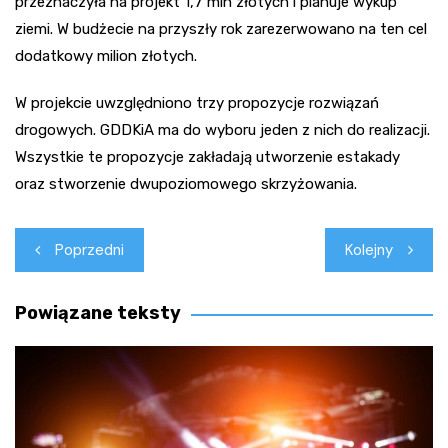
przeznaczyła na projekt 1,7 mln złotych i planuje wykup
ziemi. W budżecie na przyszły rok zarezerwowano na ten cel
dodatkowy milion złotych.
W projekcie uwzględniono trzy propozycje rozwiązań
drogowych. GDDKiA ma do wyboru jeden z nich do realizacji.
Wszystkie te propozycje zakładają utworzenie estakady
oraz stworzenie dwupoziomowego skrzyżowania.
Nawigacja
Poprzedni
Kolejny
wpisu
Powiązane teksty