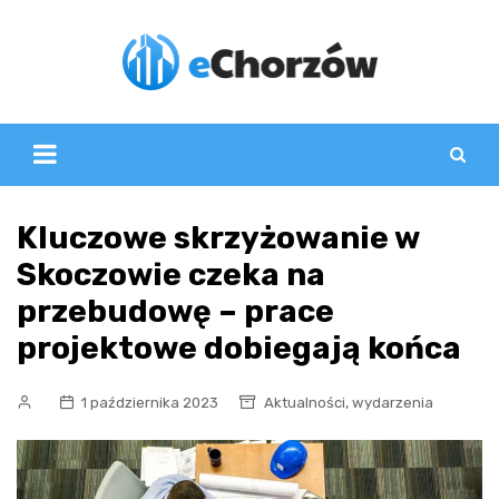
Skip
to
content
Kluczowe skrzyżowanie w
Skoczowie czeka na
przebudowę – prace
projektowe dobiegają końca
,
1 października 2023
Aktualności
wydarzenia