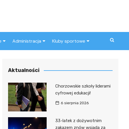
e
Administracja
Kluby sportowe
a
ZUS
Klub piłkarski
MOPS
Inny klub sportowy
Aktualności
Urząd skarbowy
Chorzowskie szkoły liderami
Urząd miasta
cyfrowej edukacji!
6 sierpnia 2026
33-latek z dożywotnim
zakazem znów wsiada za