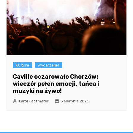
Kultura
wydarzenia
Caville oczarowało Chorzów:
wieczór pełen emocji, tańca i
muzyki na żywo!
Karol Kaczmarek
5 sierpnia 2026