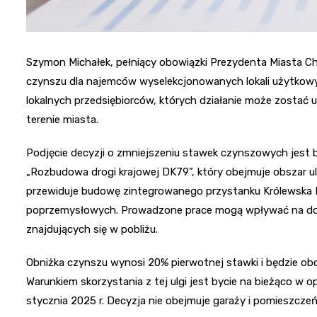
Szymon Michałek, pełniący obowiązki Prezydenta Miasta C
czynszu dla najemców wyselekcjonowanych lokali użytkowy
lokalnych przedsiębiorców, których działanie może zostać
terenie miasta.
Podjęcie decyzji o zmniejszeniu stawek czynszowych jest
„Rozbudowa drogi krajowej DK79”, który obejmuje obszar u
przewiduje budowę zintegrowanego przystanku Królewska Hu
poprzemysłowych. Prowadzone prace mogą wpływać na dost
znajdujących się w pobliżu.
Obniżka czynszu wynosi 20% pierwotnej stawki i będzie obo
Warunkiem skorzystania z tej ulgi jest bycie na bieżąco w
stycznia 2025 r. Decyzja nie obejmuje garaży i pomieszcze