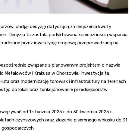
horzów, podjął decyzję dotyczącą zmniejszenia kwoty
ch. Decyzja ta została podyktowana koniecznością wsparcia
 utrudnione przez inwestycję drogową przeprowadzaną na
 bezpośrednio związane z planowanym projektem o nazwie
lic Metalowców i Krakusa w Chorzowie. Inwestycja ta
ta oraz modernizację torowisk i infrastruktury na terenach
ęp do lokali oraz funkcjonowanie przedsiębiorstw
wiązywać od 1 stycznia 2025 r. do 30 kwietnia 2025 r.
 opłatach czynszowych oraz złożenie pisemnego wniosku do 31
ń gospodarczych.