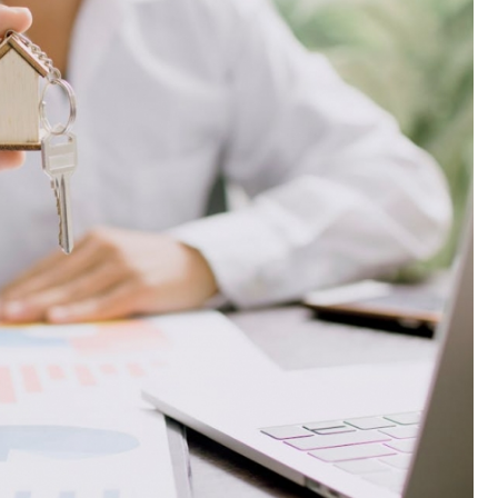
Fryzjer
Poczta
Kino