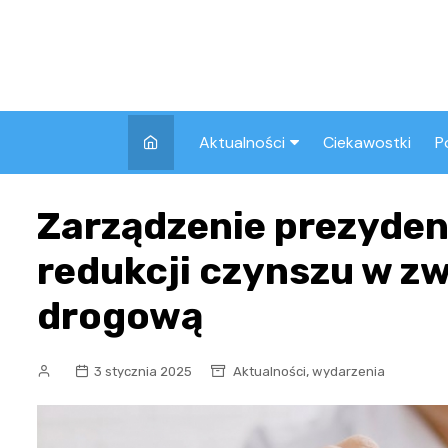
Skip
to
content
Aktualności
Ciekawostki
P
Wszystkie
A
Zarządzenie prezyde
Pozostałe
redukcji czynszu w zw
drogową
,
3 stycznia 2025
Aktualności
wydarzenia