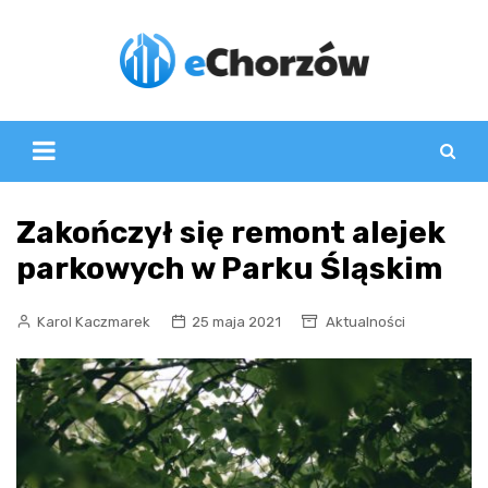
Skip
to
content
Zakończył się remont alejek
parkowych w Parku Śląskim
Karol Kaczmarek
25 maja 2021
Aktualności