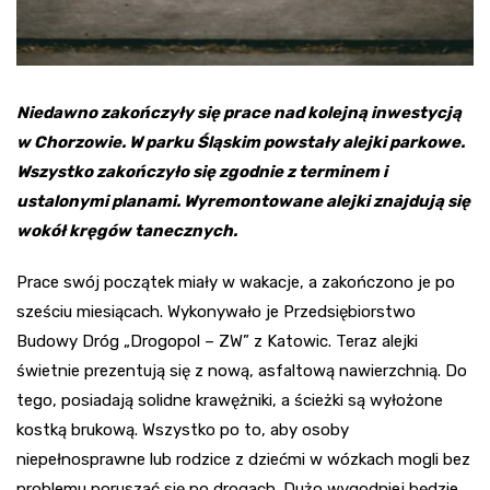
Niedawno zakończyły się prace nad kolejną inwestycją
w Chorzowie. W parku Śląskim powstały alejki parkowe.
Wszystko zakończyło się zgodnie z terminem i
ustalonymi planami. Wyremontowane alejki znajdują się
wokół kręgów tanecznych.
Prace swój początek miały w wakacje, a zakończono je po
sześciu miesiącach. Wykonywało je Przedsiębiorstwo
Budowy Dróg „Drogopol – ZW” z Katowic. Teraz alejki
świetnie prezentują się z nową, asfaltową nawierzchnią. Do
tego, posiadają solidne krawężniki, a ścieżki są wyłożone
kostką brukową. Wszystko po to, aby osoby
niepełnosprawne lub rodzice z dziećmi w wózkach mogli bez
problemu poruszać się po drogach. Dużo wygodniej będzie