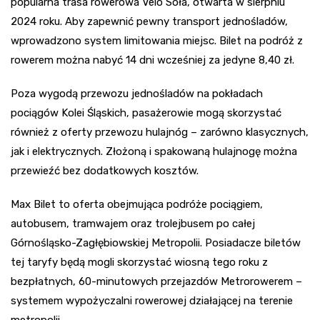
popularna trasa rowerowa Velo Soła, otwarta w sierpniu
2024 roku. Aby zapewnić pewny transport jednośladów,
wprowadzono system limitowania miejsc. Bilet na podróż z
rowerem można nabyć 14 dni wcześniej za jedyne 8,40 zł.
Poza wygodą przewozu jednośladów na pokładach
pociągów Kolei Śląskich, pasażerowie mogą skorzystać
również z oferty przewozu hulajnóg – zarówno klasycznych,
jak i elektrycznych. Złożoną i spakowaną hulajnogę można
przewieźć bez dodatkowych kosztów.
Max Bilet to oferta obejmująca podróże pociągiem,
autobusem, tramwajem oraz trolejbusem po całej
Górnośląsko-Zagłębiowskiej Metropolii. Posiadacze biletów
tej taryfy będą mogli skorzystać wiosną tego roku z
bezpłatnych, 60-minutowych przejazdów Metrorowerem –
systemem wypożyczalni rowerowej działającej na terenie