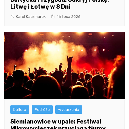
Litwę i Łotwę w 8 Dni
Karol Kaczmarek
16 lipca 2026
Kultura
Podróże
wydarzenia
Siemianowice w upale: Festiwal
Mikrowycieczek przyciąga tłumy