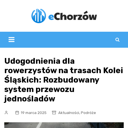
Skip
to
content
Udogodnienia dla
rowerzystów na trasach Kolei
Śląskich: Rozbudowany
system przewozu
jednośladów
,
19 marca 2025
Aktualności
Podróże