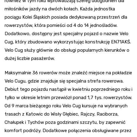
również w tym roku wprowadzają szereg udogodnień dla
miłośników jazdy na dwóch kołach. Każda jednostka
pociągu Kolei Śląskich posiada dedykowaną przestrzeń dla
rowerzystów, która pomieści od 4 do 14 jednośladów.
Dodatkowo, dostępny jest specjalny pojazd o nazwie Velo
Cug, który zbudowano wykorzystując konstrukcję EN71AKŚ.
Velo Cug służy głównie do obsługi popularnych kierunków o
dużej liczbie pasażerów.
Maksymalnie 36 rowerów może znaleźć miejsce na pokładzie
Velo Cugu, gdzie znajduje się specjalna strefa rowerowa.
Debiut tego pojazdu nastąpił w kwietniu poprzedniego roku i
tylko w okresie letnim przewiózł ponad 1,7 tys. rowerzystów.
Od 9 marca bieżącego roku Velo Cug kursuje na wybranych
trasach z Katowic do Wisły Głębiec, Rajczy, Raciborza,
Chałupek i Tychów poza godzinami szczytu, by zapewnić
komfort podróży. Dodatkowe połączenia obsługiwane przez