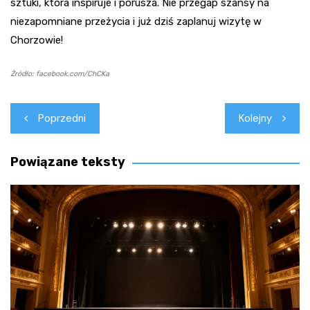
sztuki, która inspiruje i porusza. Nie przegap szansy na
niezapomniane przeżycia i już dziś zaplanuj wizytę w
Chorzowie!
Źródło: facebook.com/ChCKa
Nawigacja
Poprzedni
Kolejny
wpisu
Powiązane teksty