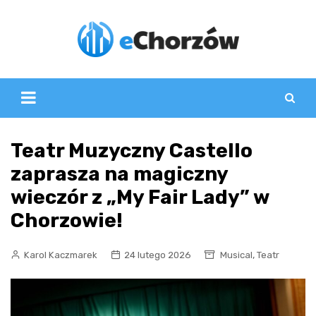
Skip
to
content
Teatr Muzyczny Castello
zaprasza na magiczny
wieczór z „My Fair Lady” w
Chorzowie!
,
Karol Kaczmarek
24 lutego 2026
Musical
Teatr