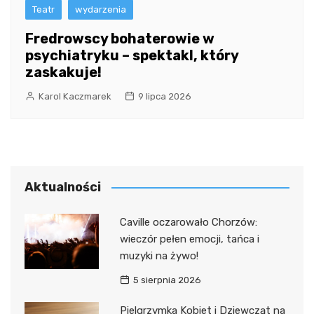
Teatr
wydarzenia
Fredrowscy bohaterowie w
psychiatryku – spektakl, który
zaskakuje!
Karol Kaczmarek
9 lipca 2026
Aktualności
Caville oczarowało Chorzów:
wieczór pełen emocji, tańca i
muzyki na żywo!
5 sierpnia 2026
Pielgrzymka Kobiet i Dziewcząt na