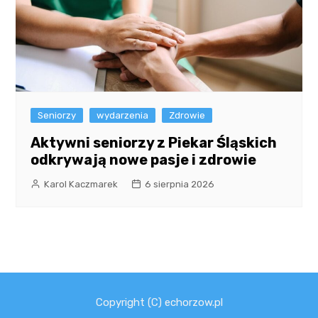
Seniorzy
wydarzenia
Zdrowie
Aktywni seniorzy z Piekar Śląskich
odkrywają nowe pasje i zdrowie
Karol Kaczmarek
6 sierpnia 2026
Copyright (C) echorzow.pl