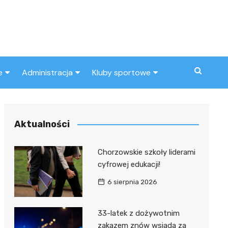
e
Administracja
Kluby sportowe
a
ZUS
Klub piłkarski
MOPS
Inny klub sportowy
Aktualności
Urząd skarbowy
Chorzowskie szkoły liderami
Urząd miasta
cyfrowej edukacji!
6 sierpnia 2026
33-latek z dożywotnim
zakazem znów wsiada za