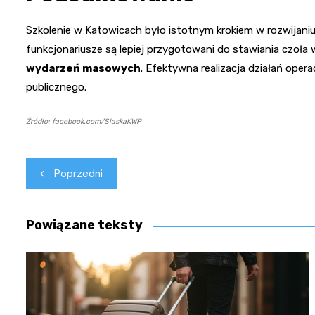
Szkolenie w Katowicach było istotnym krokiem w rozwijaniu
funkcjonariusze są lepiej przygotowani do stawiania czo
wydarzeń masowych
. Efektywna realizacja działań ope
publicznego.
Źródło: facebook.com/SlaskaKWP
Nawigacja
Poprzedni
wpisu
Powiązane teksty