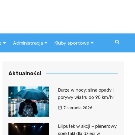
e
Administracja
Kluby sportowe
a
ZUS
Klub piłkarski
MOPS
Inny klub sportowy
Aktualności
Urząd skarbowy
Burze w nocy: silne opady i
Urząd miasta
porywy wiatru do 90 km/h!
7 sierpnia 2026
Liliputek w akcji – plenerowy
spektakl dla dzieci w