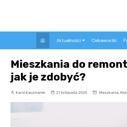
Skip
to
content
Aktualności
Ciekawostki
P
Wszystkie
A
Mieszkania do remon
Pozostałe
jak je zdobyć?
,
Karol Kaczmarek
21 listopada 2025
Mieszkania
Rem