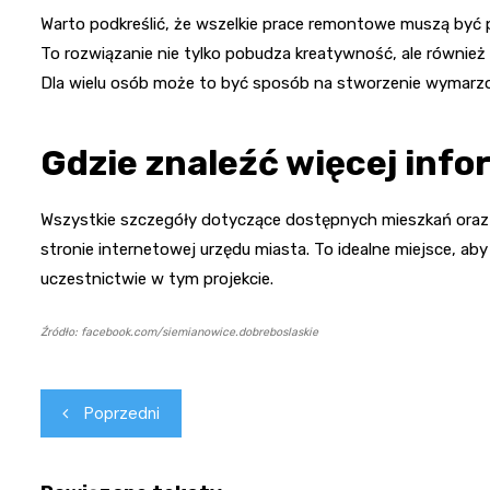
Warto podkreślić, że wszelkie prace remontowe muszą być
To rozwiązanie nie tylko pobudza kreatywność, ale równie
Dla wielu osób może to być sposób na stworzenie wymarz
Gdzie znaleźć więcej info
Wszystkie szczegóły dotyczące dostępnych mieszkań oraz 
stronie internetowej urzędu miasta. To idealne miejsce, ab
uczestnictwie w tym projekcie.
Źródło: facebook.com/siemianowice.dobreboslaskie
Nawigacja
Poprzedni
wpisu