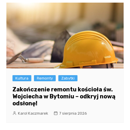
Kultura
Remonty
Zabytki
Zakończenie remontu kościoła św.
Wojciecha w Bytomiu – odkryj nową
odsłonę!
Karol Kaczmarek
7 sierpnia 2026