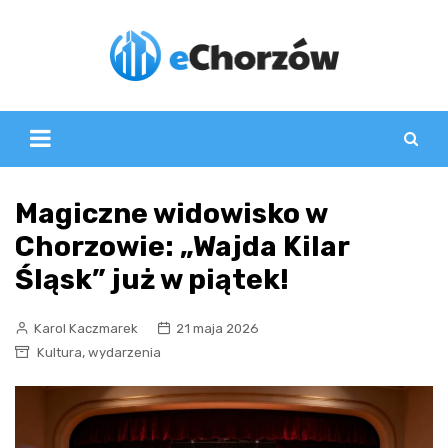
Skip
to
content
Magiczne widowisko w
Chorzowie: „Wajda Kilar
Śląsk” już w piątek!
Karol Kaczmarek
21 maja 2026
,
Kultura
wydarzenia