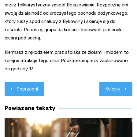
przez folklorystyczny zespół Bojszowianie. Rozpoczną oni
swoją działalność od uroczystego pochodu dożynkowego,
który ruszy spod chałupy z Bykowiny i skieruje się do
kościoła. Po mszy, grupa da koncert ludowych piosenek i
pieśni pod sceną.
Kiermasz z rękodziełem oraz stoiska ze ziołami i miodem to
kolejne atrakcje tego dnia. Początek imprezy zaplanowano
na godzinę 13.
Nawigacja
Poprzedni
Kolejny
wpisu
Powiązane teksty