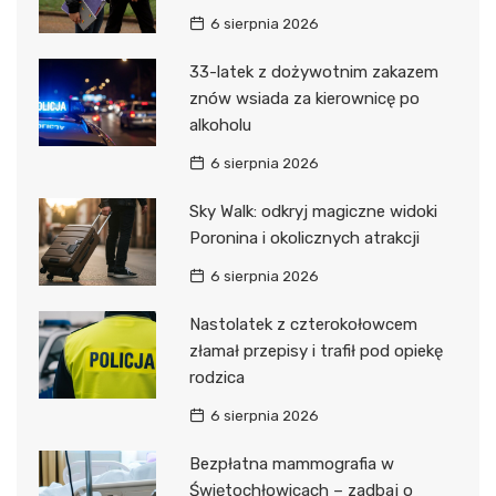
6 sierpnia 2026
33-latek z dożywotnim zakazem
znów wsiada za kierownicę po
alkoholu
6 sierpnia 2026
Sky Walk: odkryj magiczne widoki
Poronina i okolicznych atrakcji
6 sierpnia 2026
Nastolatek z czterokołowcem
złamał przepisy i trafił pod opiekę
rodzica
6 sierpnia 2026
Bezpłatna mammografia w
Świętochłowicach – zadbaj o