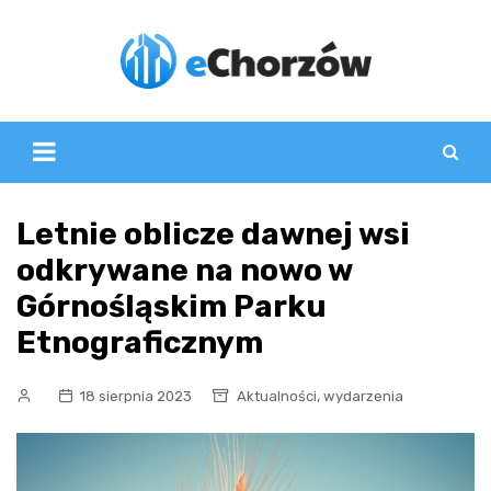
Skip
to
content
Letnie oblicze dawnej wsi
odkrywane na nowo w
Górnośląskim Parku
Etnograficznym
,
18 sierpnia 2023
Aktualności
wydarzenia