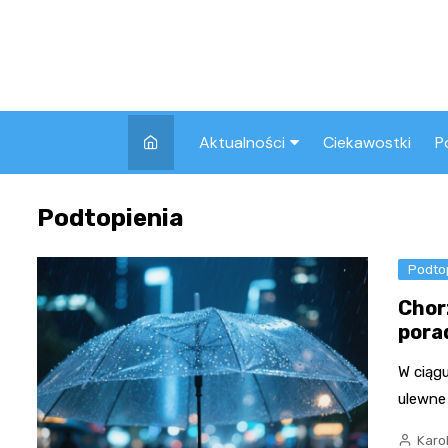
Skip
to
content
Aktualności
Ciekawostki
P
Wszystkie
A
Podtopienia
Pozostałe
Podto
Chor
pora
W ciągu
ulewne 
Karo