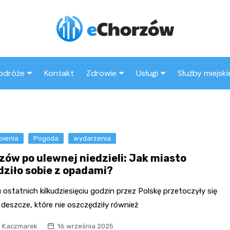
odróże
Kontakt
Zdrowie
Usługi
Służby miejski
trakcje w Chorzowie
Szpital
Najpopularniejsze miejsca
Wesele
Straż pożarn
w Chorzowie
Sklep medyczny
Kluby
Policja
Co warto zobaczyć w
pienia
Pogoda
wydarzenia
Apteka
Taxi
Straż miejska
Chorzowie?
zów po ulewnej niedzieli: Jak miasto
Stacja paliw
dziło sobie z opadami?
Księgarnia
 ostatnich kilkudziesięciu godzin przez Polskę przetoczyły się
Restauracje
deszcze, które nie oszczędziły również
Adwokat
l Kaczmarek
16 września 2025