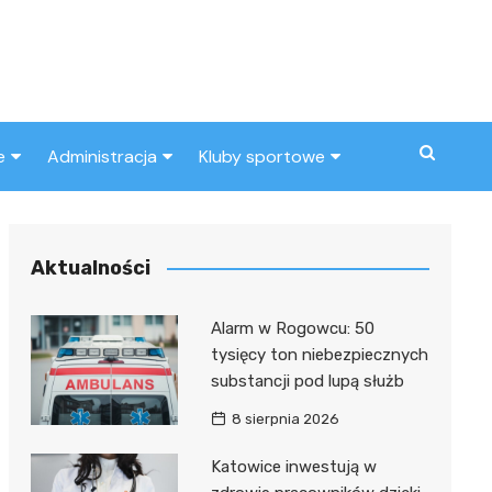
e
Administracja
Kluby sportowe
a
ZUS
Klub piłkarski
MOPS
Inny klub sportowy
Aktualności
Urząd skarbowy
Alarm w Rogowcu: 50
Urząd miasta
tysięcy ton niebezpiecznych
substancji pod lupą służb
8 sierpnia 2026
Katowice inwestują w