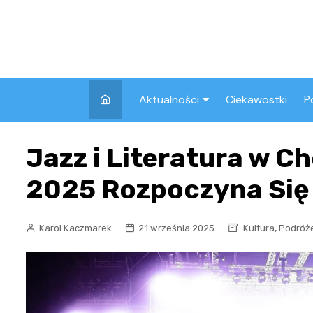
Skip
to
content
Aktualności
Ciekawostki
P
Wszystkie
A
Jazz i Literatura w Ch
Pozostałe
2025 Rozpoczyna Się 
,
Karol Kaczmarek
21 września 2025
Kultura
Podróż