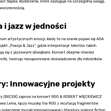
st Śląska. Wydarzenie, które zasługuje na szczególną uwagę,
owoczesnością.
 i jazz w jedności
trum artystycznych emocji, kiedy to na scenie pojawi się AGA
ekt „Poezja & Jazz”, gdzie interpretacje tekstów takich
ją się z jazzowymi dźwiękami. Koncert obejmie również
ystki, tworząc niezapomniane doświadczenie dla miłośników
ry: Innowacyjne projekty
ury (BECEK) zaprosi na koncert RGG & ROBERT WIĘCKIEWICZ
sława Lema, łączy muzykę tria RGG z recytacją fragmentów
ołączenie muzyki improwizowanej i literatury science fiction