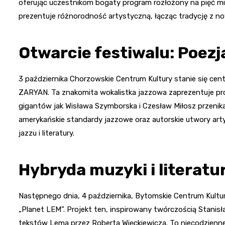
oferując uczestnikom bogaty program rozłożony na pięć mia
prezentuje różnorodność artystyczną, łącząc tradycję z n
Otwarcie festiwalu: Poezja
3 października Chorzowskie Centrum Kultury stanie się cen
ZARYAN. Ta znakomita wokalistka jazzowa zaprezentuje proj
gigantów jak Wisława Szymborska i Czesław Miłosz przenika
amerykańskie standardy jazzowe oraz autorskie utwory art
jazzu i literatury.
Hybryda muzyki i literatu
Następnego dnia, 4 października, Bytomskie Centrum Kult
„Planet LEM”. Projekt ten, inspirowany twórczością Stani
tekstów Lema przez Roberta Więckiewicza. To niecodzienne p