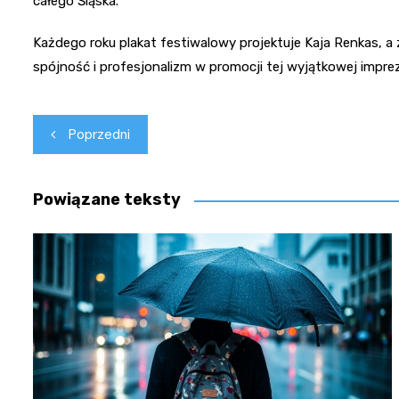
całego Śląska.
Każdego roku plakat festiwalowy projektuje Kaja Renkas, 
spójność i profesjonalizm w promocji tej wyjątkowej imprez
Nawigacja
Poprzedni
wpisu
Powiązane teksty