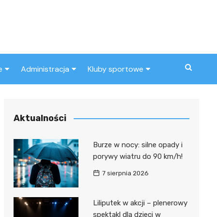
e
Administracja
Kluby sportowe
a
ZUS
Klub piłkarski
MOPS
Inny klub sportowy
Aktualności
Urząd skarbowy
Burze w nocy: silne opady i
Urząd miasta
porywy wiatru do 90 km/h!
7 sierpnia 2026
Liliputek w akcji – plenerowy
spektakl dla dzieci w