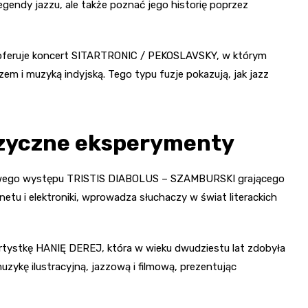
egendy jazzu, ale także poznać jego historię poprzez
zaoferuje koncert SITARTRONIC / PEKOSLAVSKY, w którym
em i muzyką indyjską. Tego typu fuzje pokazują, jak jazz
uzyczne eksperymenty
tkowego występu TRISTIS DIABOLUS – SZAMBURSKI grającego
etu i elektroniki, wprowadza słuchaczy w świat literackich
rtystkę HANIĘ DEREJ, która w wieku dwudziestu lat zdobyła
ykę ilustracyjną, jazzową i filmową, prezentując