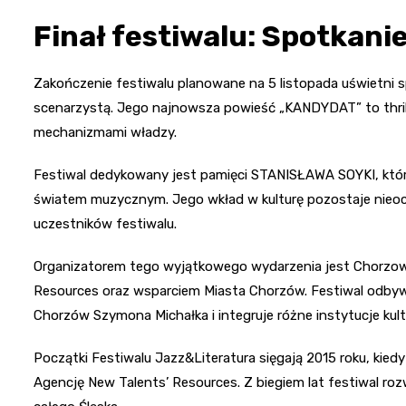
Finał festiwalu: Spotkanie
Zakończenie festiwalu planowane na 5 listopada uświetn
scenarzystą. Jego najnowsza powieść „KANDYDAT” to thrill
mechanizmami władzy.
Festiwal dedykowany jest pamięci STANISŁAWA SOYKI, któr
światem muzycznym. Jego wkład w kulturę pozostaje nieoc
uczestników festiwalu.
Organizatorem tego wyjątkowego wydarzenia jest Chorzow
Resources oraz wsparciem Miasta Chorzów. Festiwal odb
Chorzów Szymona Michałka i integruje różne instytucje kult
Początki Festiwalu Jazz&Literatura sięgają 2015 roku, kiedy
Agencję New Talents’ Resources. Z biegiem lat festiwal rozwi