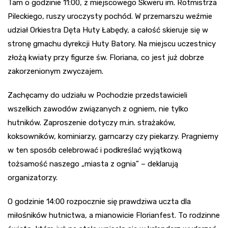
Tam o godzinie 11:00, z miejscowego Skweru im. Rotmistrza
Pileckiego, ruszy uroczysty pochód. W przemarszu weźmie
udział Orkiestra Dęta Huty Łabędy, a całość skieruje się w
stronę gmachu dyrekcji Huty Batory. Na miejscu uczestnicy
złożą kwiaty przy figurze św. Floriana, co jest już dobrze
zakorzenionym zwyczajem.
Zachęcamy do udziału w Pochodzie przedstawicieli
wszelkich zawodów związanych z ogniem, nie tylko
hutników. Zaproszenie dotyczy m.in. strażaków,
koksowników, kominiarzy, garncarzy czy piekarzy. Pragniemy
w ten sposób celebrować i podkreślać wyjątkową
tożsamość naszego „miasta z ognia” – deklarują
organizatorzy.
O godzinie 14:00 rozpocznie się prawdziwa uczta dla
miłośników hutnictwa, a mianowicie Florianfest. To rodzinne