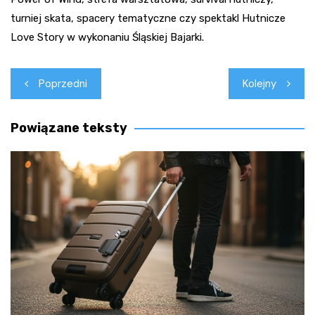
turniej skata, spacery tematyczne czy spektakl Hutnicze
Love Story w wykonaniu Śląskiej Bajarki.
Nawigacja
Poprzedni
Kolejny
wpisu
Powiązane teksty