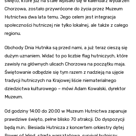
święto, które już na stałe wpisało się w kalendarz wydarzeń
Chorzowa, zostało przywrócone do życia przez Muzeum
Hutnictwa dwa lata temu. Jego celem jest integracja
społeczności hutniczej nie tylko lokalnej, ale także z całego
regionu.
Obchody Dnia Hutnika są przed nami, a już teraz cieszą się
dużym uznaniem. Widać to po liczbie flag hutniczych, które
zawisły na głównych ulicach Chorzowa na początku maja.
Świętowanie odbędzie się tym razem z nadzieją na ujęcie
tradycji hutniczych na Krajowej liście niematerialnego
dziedzictwa kulturowego – mówi Adam Kowalski, dyrektor
Muzeum.
Od godziny 14:00 do 20:00 w Muzeum Hutnictwa zapanuje
prawdziwe święto, pełne blisko 70 atrakcji. Do dyspozycji
będą m.in.: Biesiada Hutnicza z koncertem orkiestry dętej
Power of Wind, strefa warsztatowa, survival hutniczy,