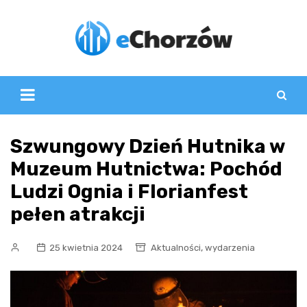
Skip
to
content
Szwungowy Dzień Hutnika w
Muzeum Hutnictwa: Pochód
Ludzi Ognia i Florianfest
pełen atrakcji
,
25 kwietnia 2024
Aktualności
wydarzenia