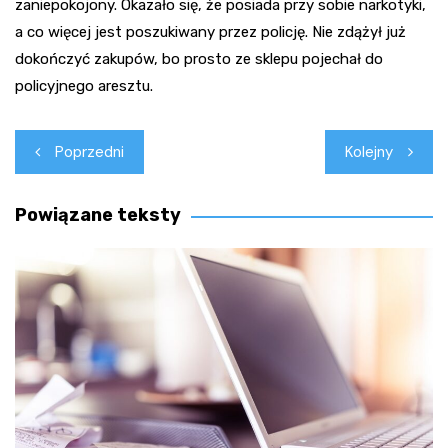
zaniepokojony. Okazało się, że posiada przy sobie narkotyki,
a co więcej jest poszukiwany przez policję. Nie zdążył już
dokończyć zakupów, bo prosto ze sklepu pojechał do
policyjnego aresztu.
Nawigacja
Poprzedni
Kolejny
wpisu
Powiązane teksty