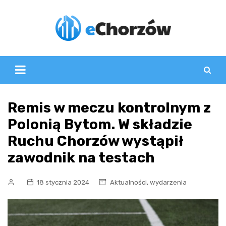
Skip
to
content
Remis w meczu kontrolnym z
Polonią Bytom. W składzie
Ruchu Chorzów wystąpił
zawodnik na testach
,
18 stycznia 2024
Aktualności
wydarzenia