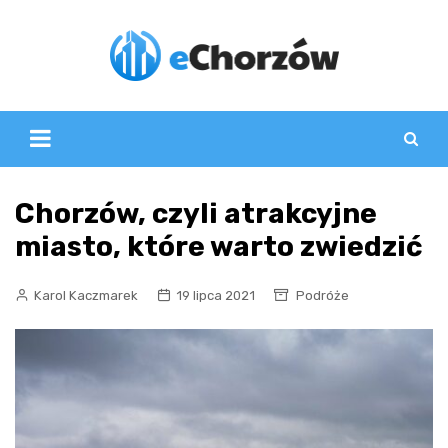
Skip
to
content
Chorzów, czyli atrakcyjne
miasto, które warto zwiedzić
Karol Kaczmarek
19 lipca 2021
Podróże