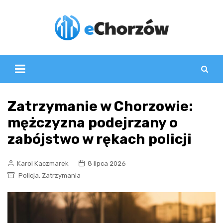
Skip
to
content
Zatrzymanie w Chorzowie:
mężczyzna podejrzany o
zabójstwo w rękach policji
Karol Kaczmarek
8 lipca 2026
,
Policja
Zatrzymania