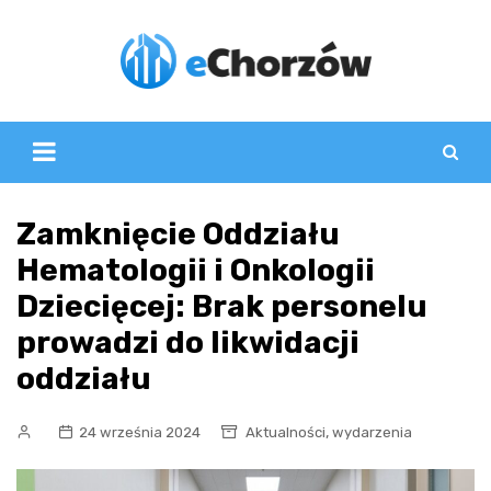
Skip
to
content
Zamknięcie Oddziału
Hematologii i Onkologii
Dziecięcej: Brak personelu
prowadzi do likwidacji
oddziału
,
24 września 2024
Aktualności
wydarzenia