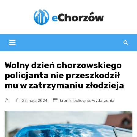
Skip
to
content
Wolny dzień chorzowskiego
policjanta nie przeszkodził
mu w zatrzymaniu złodzieja
,
27 maja 2024
kroniki policyjne
wydarzenia