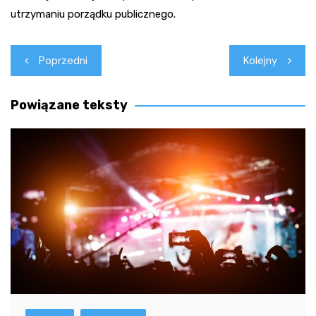
utrzymaniu porządku publicznego.
Nawigacja
Poprzedni
Kolejny
wpisu
Powiązane teksty