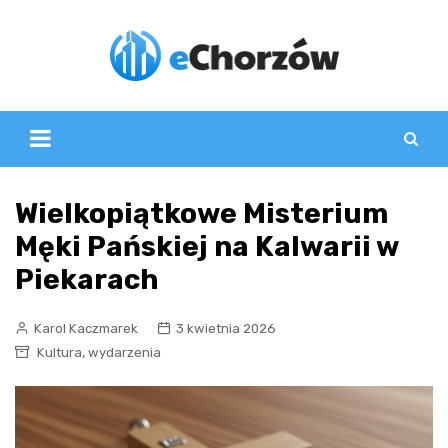
Skip
to
content
Wielkopiątkowe Misterium
Męki Pańskiej na Kalwarii w
Piekarach
Karol Kaczmarek
3 kwietnia 2026
,
Kultura
wydarzenia