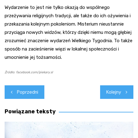
Wydarzenie to jest nie tylko okazją do wspólnego
przeżywania religijnych tradycji, ale także do ich ożywienia i
przekazania kolejnym pokoleniom. Misterium nieustannie
przyciąga nowych widzów, którzy dzięki niemu mogą głębiej
zrozumieć znaczenie wydarzeń Wielkiego Tygodnia. To także
sposób na zacieśnienie więzi w lokalnej społeczności i
umocnienie jej tożsamości.
Źródło: facebook.com/piekary.sl
Nawigacja
Poprzedni
Kolejny
wpisu
Powiązane teksty