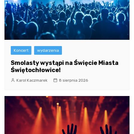
Koncert
wydarzenia
Smolasty wystąpi na Święcie Miasta
Świętochłowice!
Karol Kaczmarek
8 sierpnia 2026