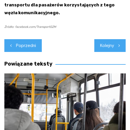
transportu dla pasażerów korzystających z tego
węzła komunikacyjnego.
Źródło: facebook.com/TransportGZM
Nawigacja
Poprzedni
Kolejny
wpisu
Powiązane teksty