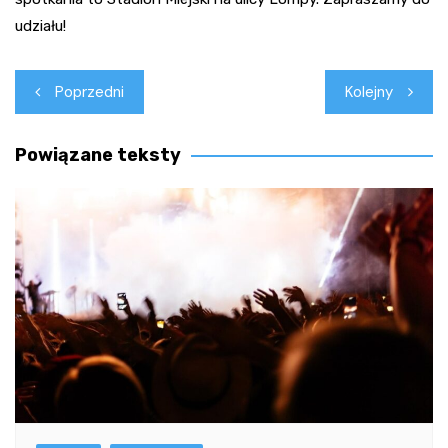
udziału!
Nawigacja
Poprzedni
Kolejny
wpisu
Powiązane teksty