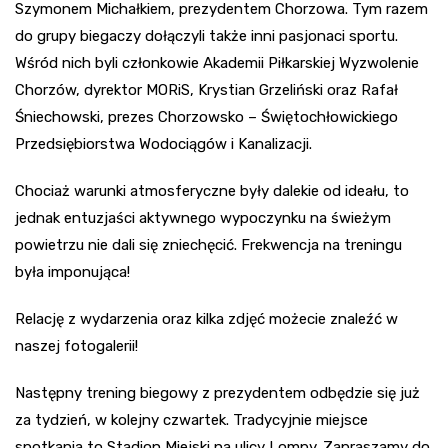
Szymonem Michałkiem, prezydentem Chorzowa. Tym razem
do grupy biegaczy dołączyli także inni pasjonaci sportu.
Wśród nich byli członkowie Akademii Piłkarskiej Wyzwolenie
Chorzów, dyrektor MORiS, Krystian Grzeliński oraz Rafał
Śniechowski, prezes Chorzowsko – Świętochłowickiego
Przedsiębiorstwa Wodociągów i Kanalizacji.
Chociaż warunki atmosferyczne były dalekie od ideału, to
jednak entuzjaści aktywnego wypoczynku na świeżym
powietrzu nie dali się zniechęcić. Frekwencja na treningu
była imponująca!
Relację z wydarzenia oraz kilka zdjęć możecie znaleźć w
naszej fotogalerii!
Następny trening biegowy z prezydentem odbędzie się już
za tydzień, w kolejny czwartek. Tradycyjnie miejsce
spotkania to Stadion Miejski na ulicy Lompy. Zapraszamy do