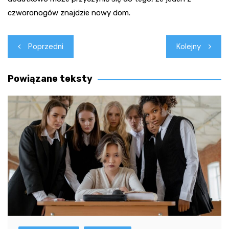
czworonogów znajdzie nowy dom.
Nawigacja
Poprzedni
Kolejny
wpisu
Powiązane teksty