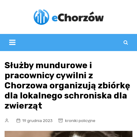
Skip
to
content
Służby mundurowe i
pracownicy cywilni z
Chorzowa organizują zbiórkę
dla lokalnego schroniska dla
zwierząt
19 grudnia 2023
kroniki policyjne